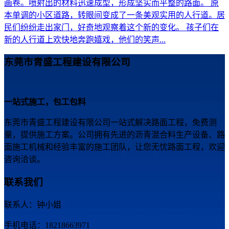
画卷。喷射出的材料迅速成型，形成坚实而平整的路面。 原
本单调的小区道路，转眼间变成了一条美观实用的人行道。居
民们纷纷走出家门，好奇地观察着这个新的变化。 孩子们在
新的人行道上欢快地奔跑嬉戏，他们的笑声...
东莞市青盛工程建设有限公司
一站式施工，包工包料
东莞市青盛工程建设有限公司一站式解决路面工程，免费测
量，提供施工方案。公司拥有先进的沥青混合料生产设备、路
面施工机械和经验丰富的施工团队，让您无忧路面工程，欢迎
咨询洽谈。
联系我们
联系人：钟小姐
手机电话：18218663971