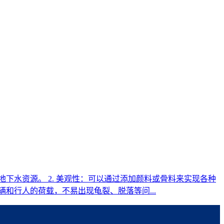
下水资源。 2. 美观性：可以通过添加颜料或骨料来实现各种
和行人的荷载，不易出现龟裂、脱落等问...