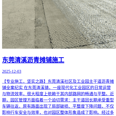
东莞清溪沥青摊铺施工
2025-12-03
【专业施工，坚实之路】东莞清溪社区及工业园主干道沥青摊
铺全案纪实 在东莞清溪镇，一座现代化工业园区的日常运营
与物流效率，很大程度上依赖于其内部路网的畅通与平整。近
期，园区管理方面临着一个迫切需求：主干道因长期承受重型
车辆往返，原有路面出现了局部破损、平整度下降问题，不仅
影响行车安全与效率，也对园区整体形象造成了影响。经过多