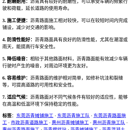
2. 耐磨耐用：
沥青具有较好的耐磨性，可以承受车辆的频繁行
驶和荷载，延长道路的使用寿命。
3. 施工便捷：
沥青路面施工相对较快，可以在较短时间内完成
铺设，减少对交通的影响。
4. 防滑性能好：
沥青路面具有良好的防滑性能，尤其在潮湿或
雨天，能提高行车安全性。
5. 降低噪音：
相较于其他路面材料，沥青路面能有效减少车辆
行驶时产生的噪音，对周边环境更为友好。
6. 容易维护：
沥青路面的维护相对简单，如修补坑洼和裂缝
等，可提高道路的可用性和安全性。
7. 适应气候：
沥青路面对不同气候条件有较好的适应性，能够
在高温和低温环境下保持稳定的性能。
标签
：
东莞沥青摊铺施工
·
东莞沥青施工队
·
东莞沥青路面施
工
·
市政沥青道路施工
·
惠州沥青摊铺施工
·
惠州沥青施工队
·
惠州沥青路面施工
·
沥青搅拌站
·
沥青摊铺施工
·
沥青混凝土