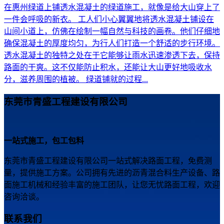
在惠州绿道上铺透水混凝土的绿道施工，就像是给大山穿上了
一件会呼吸的新衣。 工人们小心翼翼地将透水混凝土铺设在
山间小道上，仿佛在绘制一幅自然与科技的画卷。他们仔细地
确保混凝土的厚度均匀，为行人们打造一个舒适的步行环境。
透水混凝土的独特之处在于它能够让雨水迅速渗透下去，保持
路面的干爽。这不仅能防止积水，还能让大山更好地吸收水
分，滋养周围的植被。 绿道铺就的过程...
东莞市青盛工程建设有限公司
一站式施工，包工包料
东莞市青盛工程建设有限公司一站式解决路面工程，免费测
量，提供施工方案。公司拥有先进的沥青混合料生产设备、路
面施工机械和经验丰富的施工团队，让您无忧路面工程，欢迎
咨询洽谈。
联系我们