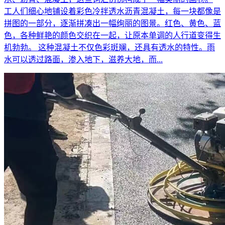
工人们细心地铺设着彩色冷拌透水沥青混凝土，每一块都像是
拼图的一部分，逐渐拼凑出一幅绚丽的图景。红色、黄色、蓝
色，各种鲜艳的颜色交织在一起，让原本单调的人行道变得生
机勃勃。 这种混凝土不仅色彩斑斓，还具有透水的特性。雨
水可以透过路面，渗入地下，滋养大地，而...